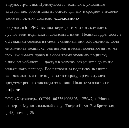
тратите много времени на поиск и вручную поднимаете
и трудоустройства. Преимущества подписки, указанные
резюме
на странице, рассчитаны на основе данных в среднем в неделю
после её покупки согласно
хотите сравнить себя с конкурентами и оценить шансы
исследованию
Подключая hh PRO, вы подтверждаете, что ознакомились
с условиями подписки и согласны с ними. Подписка даёт доступ
к функциям сервиса на срок, указанный при оформлении. Если
не отменить подписку, она автоматически продлится на тот же
срок. Вы имеете право в любое время отменить подписку
в личном кабинете — доступ к услугам сохранится до конца
оплаченного периода. Все платежи за подписку являются
окончательными и не подлежат возврату, кроме случаев,
предусмотренных законодательством. Полные условия есть
в оферте
ООО «Хэдхантер», ОГРН 1067761906805, 125047, г. Москва,
вн. тер. г. Муниципальный округ Тверской, ул. 2-я Брестская,
д. 48, помещ. 25