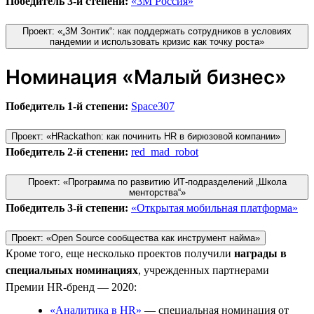
Победитель 3-й степени:
«3М Россия»
Проект: «„3М Зонтик“: как поддержать сотрудников в условиях
пандемии и использовать кризис как точку роста»
Номинация «Малый бизнес»
Победитель 1-й степени:
Space307
Проект: «HRackathon: как починить HR в бирюзовой компании»
Победитель 2-й степени:
red_mad_robot
Проект: «Программа по развитию ИТ-подразделений „Школа
менторства“»
Победитель 3-й степени:
«Открытая мобильная платформа»
Проект: «Open Source сообщества как инструмент найма»
Кроме того, еще несколько проектов получили
награды в
специальных номинациях
, учрежденных партнерами
Премии HR-бренд — 2020:
«Аналитика в HR»
— специальная номинация от