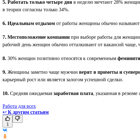
5.
Работать только четыре дня
в неделю мечтают 28% женщин
в теории согласны только 34%.
6.
Идеальным отдыхом
от работы женщины обычно называют п
7.
Местоположение компании
при выборе работы для женщин и
рабочий день женщин обычно отталкивают от вакансий чаще, 
8.
30% женщин позитивно относятся к современным
феминит
9.
Женщины заметно чаще мужчин
верят в приметы и суевер
карьерный рост или является залогом успешной сделки.
10.
Средняя ожидаемая
заработная плата
, указанная в резюме
Работа для всех
↩
К другим статьям
1