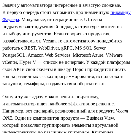
Задачи у автоматизатора интересные и зачастую сложные.
В первую очередь стоит вспомнить про знаменитую
пирамиду
Фаулера
. Модульные, интеграционные, UI-тесты
подразумевают вдумчивый подход к структуре автотестов
и выбору инструментов. Если говорить о продуктах,
разрабатываемых в Veeam, то автоматизатору понадобится
работать с REST, WebDriver, gRPC, MS SQL Server,
PostgreSQL, Amazon Web Services, Microsoft Azure, VMware
vCenter, Hyper-V — список не исчерпан. У каждой платформы
свой API и свои скелеты в шкафу. Порой приходится писать
код на различных языках программирования, использовать
заглушки, семафоры, создавать свои обертки и т.п.
Одну и ту же задачу можно решить по-разному,
и автоматизатор ищет наиболее эффективное решение.
Например, вот сценарий, реализованный для продукта
Veeam
ONE
. Один из компонентов продукта — Business View,
который позволяет группировать элементы виртуальной
инфраструктуры по различным критериям. Критериев