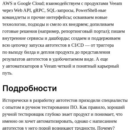
AWS и Google Cloud; взаимодействуем с продуктами Veeam
через Web API, gRPC, SQL-запросы, PowerShell-ные
командлеты и прочие интерфейсы; осваиваем новые
технологии, подходы и смело их внедряем; допиливаем
готовые решения (например, репортинговый портал); пишем
внутренние сервисы и дашборды; создаем и поддерживаем
всю цепочку запуска автотестов в CI/CD — от триггера
по выходу билда и деплоя продукта до представления
результатов автотестов в удобочитаемом виде. А еще
у автоматизаторов в Veeam четкий и понятный карьерный
путь.
Подробности
Исторически в разработку автотестов приходили специалисты
с опытом в ручном тестировании ПО. Как правило, хороший
ручной тестировщик глубоко знает продукт и понимает, что
именно он хочет автоматизировать, однако с написанием
автотестов у него порой возникают трудности. Почему?