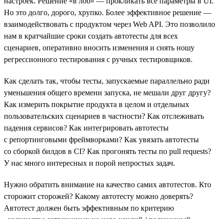
настроек. Решение «в лоб» — прокликать все параметры в UI.
Но это долго, дорого, хрупко. Более эффективное решение —
взаимодействовать с продуктом через Web API. Это позволило
нам в кратчайшие сроки создать автотесты для всех
сценариев, оперативно вносить изменения и снять ношу
регрессионного тестирования с ручных тестировщиков.
Как сделать так, чтобы тесты, запускаемые параллельно ради
уменьшения общего времени запуска, не мешали друг другу?
Как измерить покрытие продукта в целом и отдельных
пользовательских сценариев в частности? Как отслеживать
падения сервисов? Как интегрировать автотесты
с репортинговыми фреймворками? Как увязать автотесты
со сборкой билдов в CI? Как прогонять тесты по pull requests?
У нас много интересных и порой непростых задач.
Нужно обратить внимание на качество самих автотестов. Кто
сторожит сторожей? Какому автотесту можно доверять?
Автотест должен быть эффективным по критерию