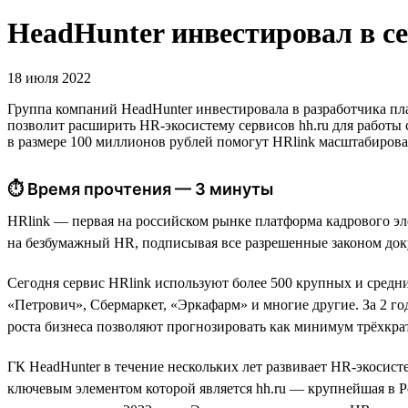
HeadHunter инвестировал в с
18 июля 2022
Группа компаний HeadHunter инвестировала в разработчика п
позволит расширить HR-экосистему сервисов hh.ru для работы
в размере 100 миллионов рублей помогут HRlink масштабирова
⏱ Время прочтения — 3 минуты
HRlink — первая на российском рынке платформа кадрового эл
на безбумажный HR, подписывая все разрешенные законом док
Сегодня сервис HRlink используют более 500 крупных и средн
«Петрович», Сбермаркет, «Эркафарм» и многие другие. За 2 год
роста бизнеса позволяют прогнозировать как минимум трёхкрат
ГК HeadHunter в течение нескольких лет развивает HR-экосистем
ключевым элементом которой является hh.ru — крупнейшая в Р