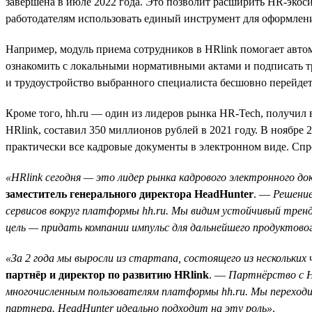
завершена в июле 2022 года. Это позволит расширить HR-экоси
работодателям использовать единый инструмент для оформлени
Например, модуль приема сотрудников в HRlink помогает авто
ознакомить с локальными нормативными актами и подписать труд
и трудоустройство выбранного специалиста бесшовно перейдет
Кроме того, hh.ru — один из лидеров рынка HR-Tech, получи
HRlink, составил 350 миллионов рублей в 2021 году. В ноябр
практически все кадровые документы в электронном виде. Спро
«HRlink сегодня — это лидер рынка кадрового электронного д
заместитель генерального директора HeadHunter
. —
Решение
сервисов вокруг платформы hh.ru. Мы видим устойчивый трен
цель — придать компании импульс для дальнейшего продуктово
«За 2 года мы выросли из стартапа, состоящего из нескольких
партнёр и директор по развитию HRlink
. —
Партнёрство с H
многочисленным пользователям платформы hh.ru. Мы переходи
партнера. HeadHunter идеально подходит на эту роль»
.