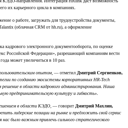
ния КЭДО-направления. Интеграция HRlink даст возможность
его их карьерного цикла в компаниях.
ение о работе, загружать для трудоустройства документы,
lantix (облачная CRM от hh.ru), а оформление
ка кадрового электронного документооборота, по оценке
одекс Российской Федерации», разрешающий компаниям вести
ода может увеличиться в 10 раз.
 пользовательским опытом,
— отметил
Дмитрий Сергиенков,
атегии по созданию экосистемы корпоративных HR-Tech
 решение в области кадрового администрирования. Наша
льную предпринимательскую культуру и гибкость»
.
 решением в области КЭДО,
— говорит
Дмитрий Махлин,
епить лидерские позиции на рынке и предложить свой сервис
я нас было важным привлечь сильного стратегического