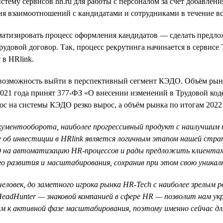
стему сервисов hh.ru для работы с персоналом за счёт добавле
я взаимоотношений с кандидатами и сотрудниками в течение вс
матизировать процесс оформления кандидатов — сделать предлож
овой договор. Так, процесс рекрутинга начинается в сервисе Ta
 в HRlink.
л возможность выйти в перспективный сегмент КЭДО. Объём рын
е 2021 года принят 377-ФЗ «О внесении изменений в Трудовой к
с на системы КЭДО резко вырос, а объём рынка по итогам 2022 г
окументооборота, наиболее прогрессивный продукт с наилучшим
 об инвестиции в HRlink является логичным этапом нашей стр
д на автоматизацию HR-процессов и рады предложить клиентам
го развития и масштабирования, сохранив при этом свою уника
 человек, до заметного игрока рынка HR-Tech с наиболее зрелым
eadHunter — знаковой компанией в сфере HR — позволит нам укр
м к активной фазе масштабирования, поэтому именно сейчас дл