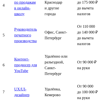
по продажам
Краснодар
до 175 000 ₽
4
в онлайн-
и другие
до вычета
школу
города
налогов
От 110 000
Руководитель
Офис, Санкт-
до 140 000 ₽
5
печатного
Петербург
до вычета
производства
налогов
Удалённо или
Контент-
разъездной,
От 90 000 ₽
6
продюсер для
Санкт-
на руки
YouTube
Петербург
От 90 000
UX/UI-
Удалёнка,
7
до 100 000 ₽
дизайнер
Кемерово
на руки