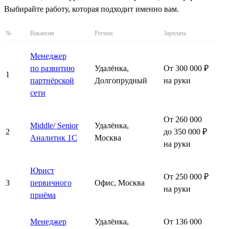
Выбирайте работу, которая подходит именно вам.
№
Вакансия
Регион
Зарплата
Менеджер
по развитию
Удалёнка,
От 300 000 ₽
1
партнёрской
Долгопрудный
на руки
сети
От 260 000
Middle/ Senior
Удалёнка,
2
до 350 000 ₽
Аналитик 1С
Москва
на руки
Юрист
От 250 000 ₽
3
первичного
Офис, Москва
на руки
приёма
Менеджер
Удалёнка,
От 136 000