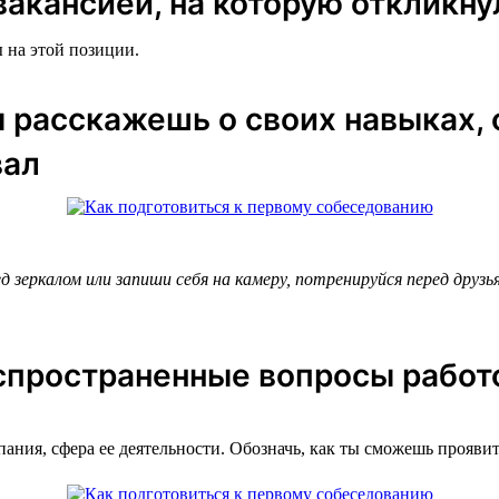
вакансией, на которую откликну
 на этой позиции.
ы расскажешь о своих навыках,
вал
 зеркалом или запиши себя на камеру, потренируйся перед друз
аспространенные вопросы рабо
пания, сфера ее деятельности. Обозначь, как ты сможешь проявит