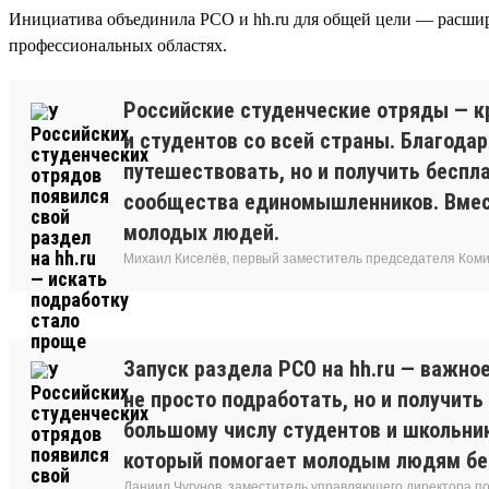
Инициатива объединила РСО и hh.ru для общей цели — расшири
профессиональных областях.
Российские студенческие отряды — к
и студентов со всей страны. Благод
путешествовать, но и получить беспл
сообщества единомышленников. Вмест
молодых людей.
Михаил Киселёв, первый заместитель председателя Коми
Запуск раздела РСО на hh.ru — важн
не просто подработать, но и получит
большому числу студентов и школьни
который помогает молодым людям без
Даниил Чугунов, заместитель управляющего директора п