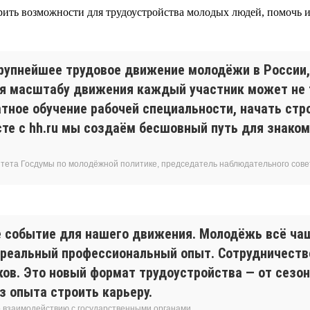
ть возможности для трудоустройства молодых людей, помочь им
рупнейшее трудовое движение молодёжи в России
аря масштабу движения каждый участник может не 
атное обучение рабочей специальности, начать ст
е с hh.ru мы создаём бесшовный путь для знаком
тета Госдумы по молодёжной политике, председатель наблюдательного совет
ое событие для нашего движения. Молодёжь всё ча
ь реальный профессиональный опыт. Сотрудничеств
ков. Это новый формат трудоустройства — от сезо
 опыта строить карьеру.
о взаимодействию с государственными органами