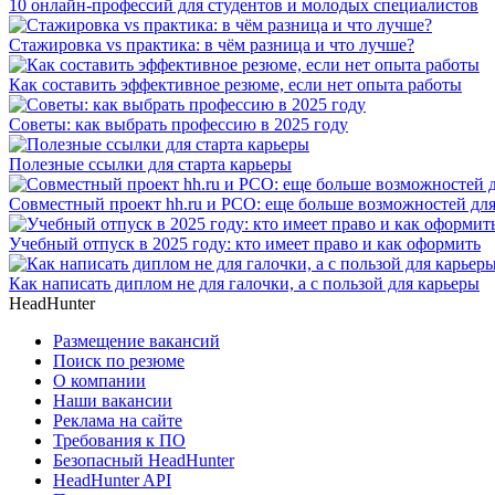
10 онлайн-профессий для студентов и молодых специалистов
Стажировка vs практика: в чём разница и что лучше?
Как составить эффективное резюме, если нет опыта работы
Советы: как выбрать профессию в 2025 году
Полезные ссылки для старта карьеры
Совместный проект hh.ru и РСО: еще больше возможностей дл
Учебный отпуск в 2025 году: кто имеет право и как оформить
Как написать диплом не для галочки, а с пользой для карьеры
HeadHunter
Размещение вакансий
Поиск по резюме
О компании
Наши вакансии
Реклама на сайте
Требования к ПО
Безопасный HeadHunter
HeadHunter API