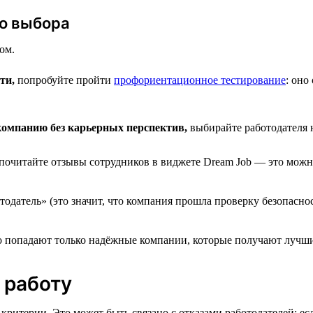
го выбора
ом.
ти,
попробуйте пройти
профориентационное тестирование
: оно
компанию без карьерных перспектив,
выбирайте работодателя н
 почитайте отзывы сотрудников в виджете Dream Job — это можн
тодатель» (это значит, что компания прошла проверку безопасн
но попадают только надёжные компании, которые получают лучши
 работу
критерии. Это может быть связано с отказами работодателей: есл