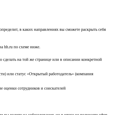
 определит, в каких направлениях вы сможете раскрыть себя
а hh.ru по схеме ниже.
о сделать на той же странице или в описании конкретной
ости) или статус «Открытый работодатель» (компания
е оценки сотрудников и соискателей
и вы ходите на собеседования, но в итоге не получаете офер,