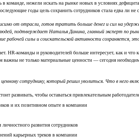
ть в команде, нежели искать на рынке новых в условиях дефицит
 последующие годы цель сохранить сотрудников стала едва ли не
ависимо от отрасли, готов тратить больше денег и сил на удер
 людей, подтверждает Наталья Данина, главный эксперт по рынк
ение рабочей силы и соискательской активности сохраняется, э
т. HR-команды и руководителей больше интересует, как и что ко
 важны не только материальные ценности — сегодня необходимо 
ценному сотруднику, который решил уволиться. Что в него вкл
стоит развивать, чтобы оставаться привлекательным работодател
ников и их позитивном опыте в компании
 личностного развития сотрудников
нений карьерных треков в компании