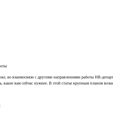
боты
е, во взаимосвязи с другими направлениями работы HR-департаме
ь, какие вам сейчас нужнее. В этой статье крупным планом воз
а