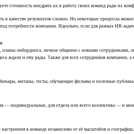
ете готовность внедрять их в работу своих команд ради их ком
ять в качестве результатов сложно. Но некоторые процессы мож
од потребности компании. Идеально, если для разных HR-задач 
те
 планы онбординга, личное общение с новыми сотрудниками, о
 здесь ждали и ему рады. Также для всех сотрудников компании,
ебинары, митапы, тесты, обучающие фильмы и полезные публика
ия — индивидуальные, для отдела или всего коллектива — и мон
 настроения в команде независимо от её масштабов и географии