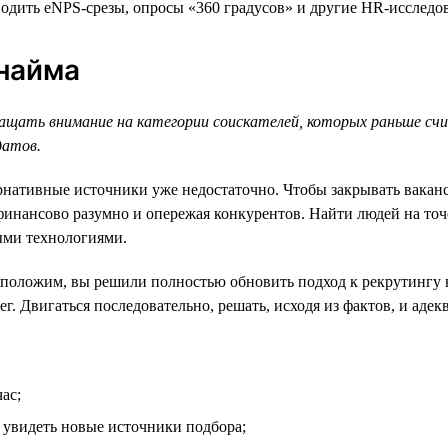
дить eNPS-срезы, опросы «360 градусов» и другие HR-исследова
 найма
ащать внимание на категории соискателей, которых раньше счи
датов.
ернативные источники уже недостаточно. Чтобы закрывать вакан
инансово разумно и опережая конкурентов. Найти людей на точе
ыми технологиями.
оложим, вы решили полностью обновить подход к рекрутингу в к
нег. Двигаться последовательно, решать, исходя из фактов, и ад
ас;
 увидеть новые источники подбора;