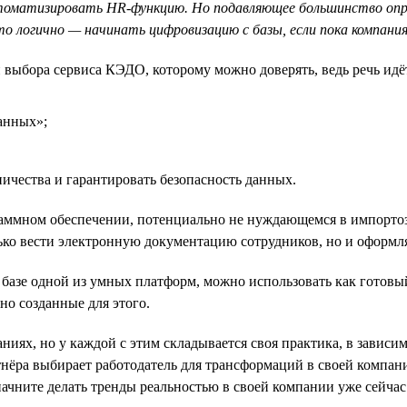
 автоматизировать HR-функцию. Но подавляющее большинство оп
 логично — начинать цифровизацию с базы, если пока компани
рии выбора сервиса КЭДО, которому можно доверять, ведь речь 
анных»;
ничества и гарантировать безопасность данных.
граммном обеспечении, потенциально не нуждающемся в импорт
ко вести электронную документацию сотрудников, но и оформля
 базе одной из умных платформ, можно использовать как готовы
о созданные для этого.
иях, но у каждой с этим складывается своя практика, в зависи
ртнёра выбирает работодатель для трансформаций в своей компан
начните делать тренды реальностью в своей компании уже сейчас