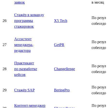
заявок
в месяц
Стажёр в команду
По резуль
26
программы
X5 Tech
собеседо
стажировок
Ассистент
По резуль
27
менеджера-
GetPR
собеседо
редактора
Практикант
По резуль
28
по разработке
Changellenge
собеседо
кейсов
По резуль
29
Стажёр SAP
BeringPro
собеседо
Контент-менеджер
По резуль