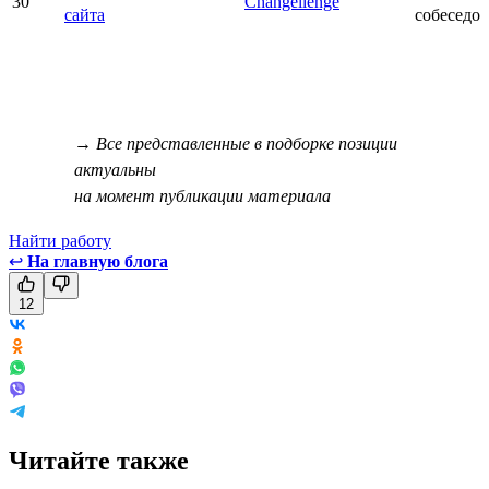
30
Changellenge
сайта
собеседо
→ Все представленные в подборке позиции
актуальны
на момент публикации материала
Найти работу
↩
На главную блога
12
Читайте также