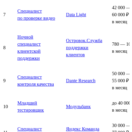
42 000 —
Специалист
7
Data Light
60 000 ₽
по проверке видео
в месяц
Ночной
Островок.Служба
специалист
780 — 10
8
поддержки
клиентской
в месяц
клиентов
поддержки
50 000 —
Специалист
9
Dante Research
55 000 ₽
контроля качества
в месяц
Младший
до 40 000
10
Модульбанк
тестировщик
в месяц
30 000 —
Специалист
Яндекс Команда