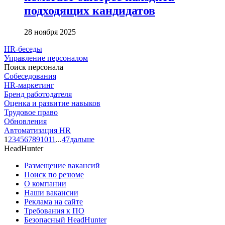
подходящих кандидатов
28 ноября 2025
HR-беседы
Управление персоналом
Поиск персонала
Собеседования
HR-маркетинг
Бренд работодателя
Оценка и развитие навыков
Трудовое право
Обновления
Автоматизация HR
1
2
3
4
5
6
7
8
9
10
11
...
47
дальше
HeadHunter
Размещение вакансий
Поиск по резюме
О компании
Наши вакансии
Реклама на сайте
Требования к ПО
Безопасный HeadHunter