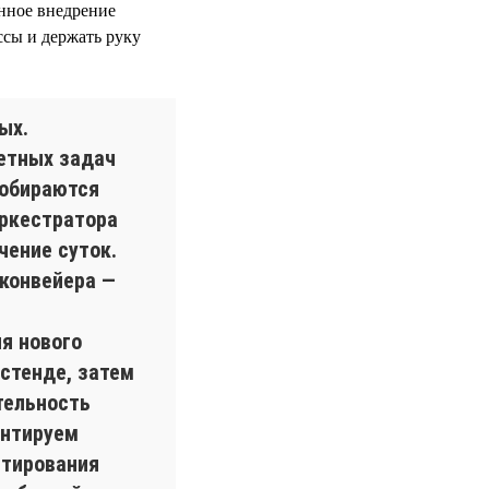
нное внедрение
сы и держать руку
ых.
етных задач
собираются
ркестратора
чение суток.
конвейера —
я нового
-стенде, затем
тельность
ентируем
стирования