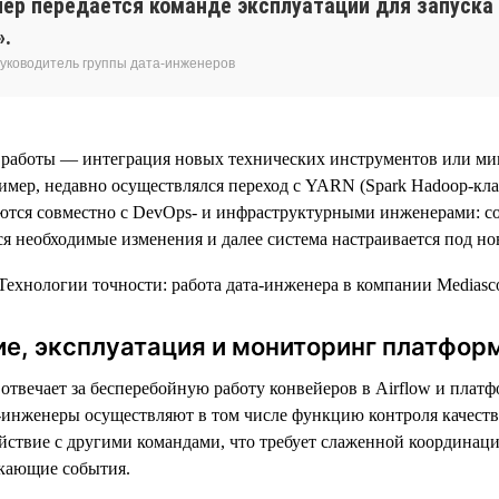
йер передается команде эксплуатации для запуска 
».
руководитель группы дата-инженеров
 работы — интеграция новых технических инструментов или ми
мер, недавно осуществлялся переход с YARN (Spark Hadoop-клас
тся совместно с DevOps- и инфраструктурными инженерами: со
я необходимые изменения и далее система настраивается под но
е, эксплуатация и мониторинг платфор
отвечает за бесперебойную работу конвейеров в Airflow и платфо
инженеры осуществляют в том числе функцию контроля качества
йствие с другими командами, что требует слаженной координац
икающие события.