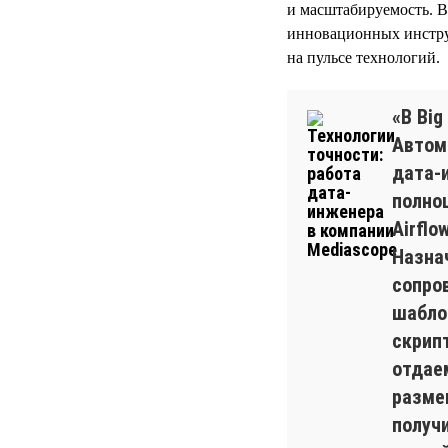
и масштабируемость. В
инновационных инструм
на пульсе технологий.
«В Bi
Автом
дата-
полно
Airflo
Назна
сопро
шабло
скрип
отдае
разме
получ