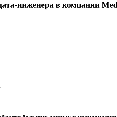
дата-инженера в компании Med
т
 области больших данных и медиааналит