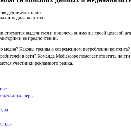
поведение аудитории
к стремится выделиться и привлечь внимание своей целевой ау
удитории и ее предпочтений.
ю медиа? Каковы тренды в современном потреблении контента?
ребителей в сети? Команда Mediascope помогает ответить на эти
аются участники рекламного рынка.
ope
т дата-инженеры
тура
оманды