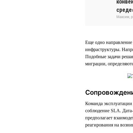
конве
среде
Максим, 
Еще одно направление
инфраструктуры. Напри
Подобные задачи решаю
миграции, определяютс
Сопровождени
Команда эксплуатации 
соблюдение SLA. Дата-
предполагает взаимоде
реагирования на возн