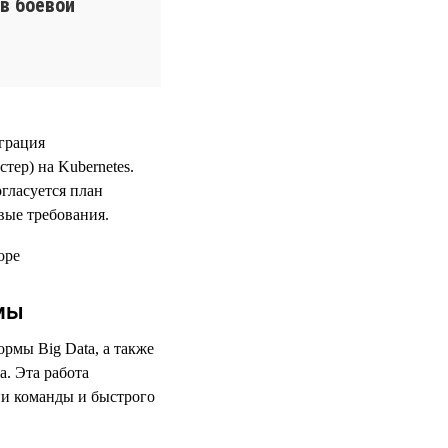
в боевой
грация
тер) на Kubernetes.
гласуется план
вые требования.
мы
рмы Big Data, а также
. Эта работа
ии команды и быстрого