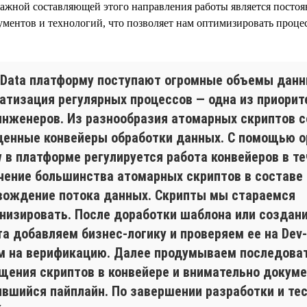
ажной составляющей этого направления работы является постоя
ентов и технологий, что позволяет нам оптимизировать процес
g Data платформу поступают огромные объемы данн
атизация регулярных процессов — одна из приорит
инженеров. Из разнообразия атомарных скриптов 
ценные конвейеры обработки данных. С помощью о
w в платформе регулируется работа конвейеров в те
чение большинства атомарных скриптов в составе 
вождение потока данных. Скрипты мы стараемся
низировать. После доработки шаблона или создани
та добавляем бизнес-логику и проверяем ее на Dev
м на верификацию. Далее продумываем последова
щения скриптов в конвейере и внимательно докум
ившийся пайплайн. По завершении разработки и те