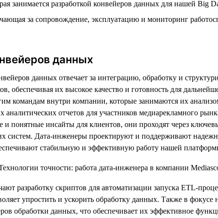
рая занимается разработкой конвейеров данных для нашей Big D
ечающая за сопровождение, эксплуатацию и мониторинг работос
онвейеров данных
нвейеров данных отвечает за интеграцию, обработку и структур
ов, обеспечивая их высокое качество и готовность для дальнейш
им командам внутри компании, которые занимаются их анализо
х аналитических отчетов для участников медиарекламного рынк
 и понятные инсайты для клиентов, они проходят через ключев
их систем. Дата-инженеры проектируют и поддерживают надеж
беспечивают стабильную и эффективную работу нашей платформ
ают разработку скриптов для автоматизации запуска ETL-проце
воляет упростить и ускорить обработку данных. Также в фокусе 
еров обработки данных, что обеспечивает их эффективное функ