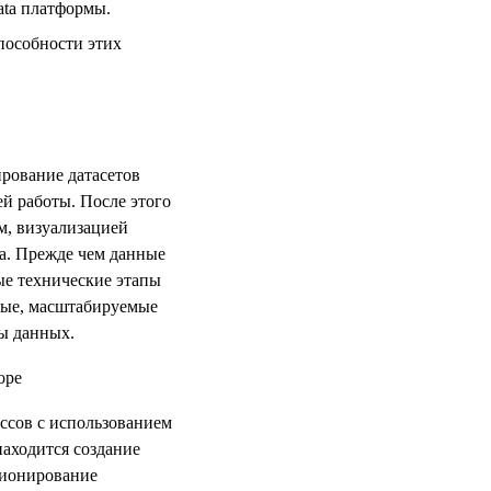
ata платформы.
пособности этих
ирование датасетов
ей работы. После этого
м, визуализацией
а. Прежде чем данные
ые технические этапы
ные, масштабируемые
ы данных.
ссов с использованием
находится создание
ционирование