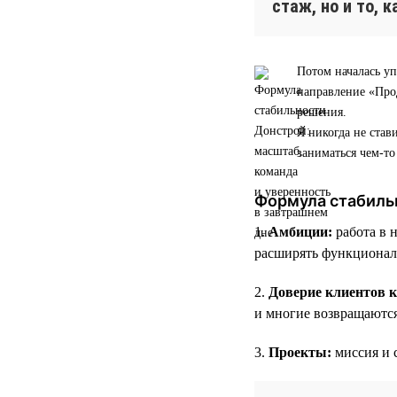
стаж, но и то, 
Потом началась уп
направление «Прод
решения.
Я никогда не став
заниматься чем-т
Формула стабиль
1.
Амбиции:
работа в 
расширять функционал
2.
Доверие клиентов 
и многие возвращаютс
3.
Проекты:
миссия и 