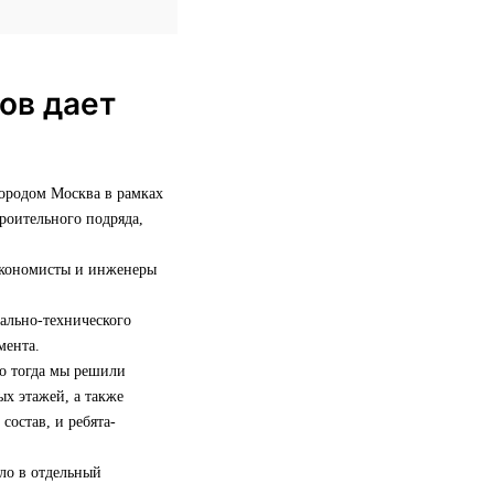
ов дает
городом Москва в рамках
роительного подряда,
 экономисты и инженеры
иально-технического
мента.
но тогда мы решили
х этажей, а также
состав, и ребята-
сло в отдельный