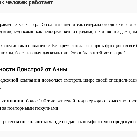
как человек работает.
равленческая карьера. Сегодня я заместитель генерального директора и в
ажи», куда входят как непосредственно продажи, так и постпродажи, м
ила целью само повышение. Все время хотела расширять функционал все 
о новым, более важным для компании. Это и было моей мотивацией.
ности Донстрой от Анны:
надежной компании позволяет смотреть шире своей специализац
.
к компании:
более 100 тыс. жителей подтверждают качество про
я за повторными покупками.
стратегия позволяют команде создавать комфортную городскую с