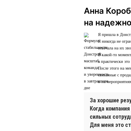
Анна Короб
на надежн
Я пришла в Донстр
Я никогда не огра
отвечала на их зв
В какой-то момент
я практически это
После этого на ме
связанные с прод
и на мероприятиях
За хорошие рез
Когда компания
сильных сотрудн
Для меня это ст