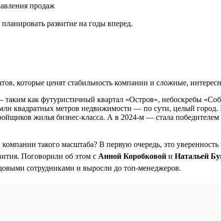
равления продаж
планировать развитие на годы вперед.
ов, которые ценят стабильность компании и сложные, интересн
— таким как футуристичный квартал «Остров», небоскребы «Со
,5 млн квадратных метров недвижимости — по сути, целый город. 
ройщиков жилья бизнес-класса. А в 2024-м — стала победителе
в компании такого масштаба? В первую очередь, это уверенность
вития. Поговорили об этом с
Анной Коробковой
и
Натальей Бу
довыми сотрудниками и выросли до топ-менеджеров.