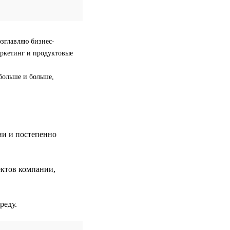
озглавляю бизнес-
аркетинг и продуктовые
больше и больше,
ии и постепенно
ектов компании,
реду.