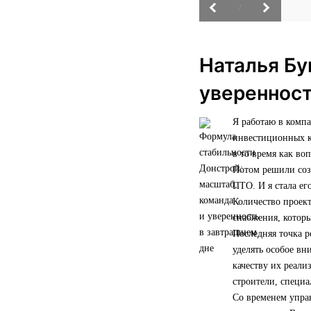
/
Наталья Бу
уверенност
Я работаю в комп
инвестиционных ко
в то время как во
Потом решили созд
ПТО. И я стала ег
Количество проект
снабжения, которы
Последняя точка р
уделять особое вн
качеству их реали
строители, специ
Со временем управ