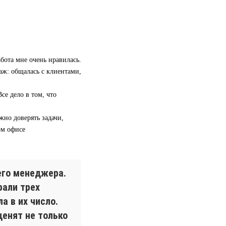
бота мне очень нравилась.
аж: общалась с клиентами,
се дело в том, что
жно доверять задачи,
ом офисе
его менеджера.
рали трех
а в их число.
ценят не только