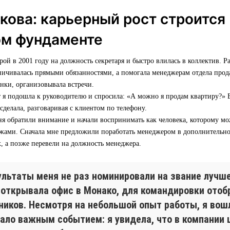
кова: карьерный рост строится
ом фундаменте
ой в 2001 году на должность секретаря и быстро влилась в коллектив. Ра
ничивалась прямыми обязанностями, а помогала менеджерам отдела прод
онки, организовывала встречи.
 я подошла к руководителю и спросила: «А можно я продам квартиру?» В
 сделала, разговаривая с клиентом по телефону.
ня обратили внимание и начали воспринимать как человека, которому мо
ажами. Сначала мне предложили поработать менеджером в дополнительн
, а позже перевели на должность менеджера.
ультаты меня не раз номинировали на звание лучш
 открывала офис в Монако, для командировки отоб
иков. Несмотря на небольшой опыт работы, я вошл
ало важным событием: я увидела, что в компании 