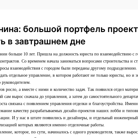
нина: большой портфель проект
ь в завтрашнем дне
ании больше 10 лет. Пришла на должность юриста по взаимодействию с 
нтрактов. Со временем начала заниматься вопросами строительства и ст
просы взаимодействия с городом были переданы другому подразделению.
ать отдельное управление, в котором работают не только юристы, но и
о руководителем.
ов росло, а вместе с ними и количество задач. Так появился отдел матер
й сам вырос сначала до управления, а затем до самостоятельного департа
оста связана с появлением управления отделки и благоустройства. Имен
имание качеству разрабатываемых дизайн-проектов наших лобби и типовы
зации. И у нас в штате появились и дизайнеры, и отдельный инженерный 
ализацией которых являются именно отделочные работы.
ление, которое, по сути, начиналось с одного руководителя, также выро