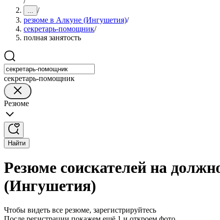
/
/
...
резюме в Алкуне (Ингушетия)
/
секретарь-помощник
/
полная занятость
секретарь-помощник
Резюме
Найти
Резюме соискателей на должн
(Ингушетия)
Чтобы видеть все резюме, зарегистрируйтесь
После регистрации покажем ещё 1 и откроем фото