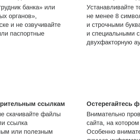
трудник банка» или
Устанавливайте т
ых органов»,
не менее 8 симво
ске и не озвучивайте
и строчными букв
или паспортные
и специальными с
двухфакторную а
озрительным ссылкам
Остерегайтесь 
не скачивайте файлы
Внимательно пров
ли ссылка
сайта, на которо
ным или полезным
Особенно внимате