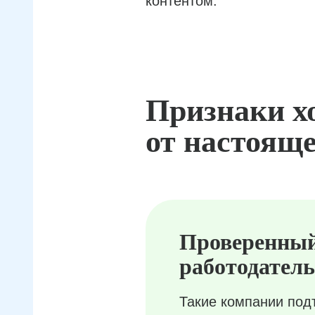
контентом.
Признаки х
от настояще
Проверенны
работодатель
Такие компании под