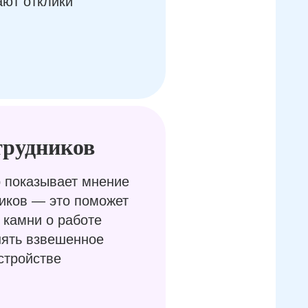
ают отклики
трудников
 показывает мнение
иков — это поможет
 камни о работе
нять взвешенное
стройстве