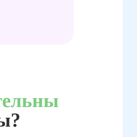
тельны
ты?