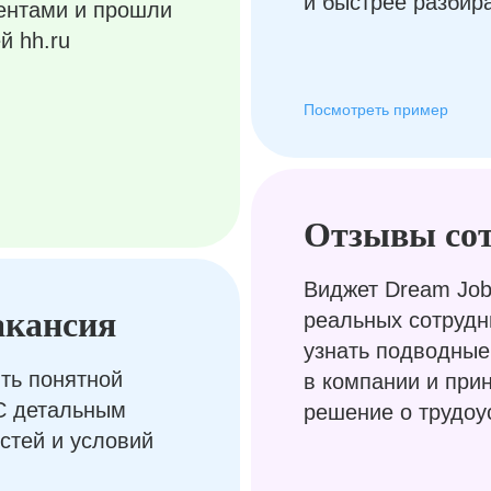
и быстрее разбир
ентами и прошли
й hh.ru
Посмотреть пример
Отзывы со
Виджет Dream Job
акансия
реальных сотрудн
узнать подводные
ть понятной
в компании и при
С детальным
решение о трудоу
стей и условий