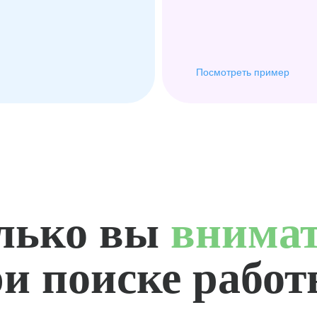
Посмотреть пример
лько вы
внима
и поиске рабо