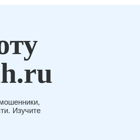
оту
h.ru
-мошенники,
ти. Изучите