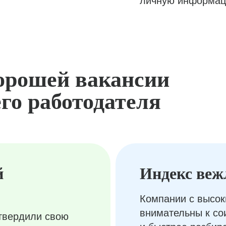
личную информац
орошей вакансии
го работодателя
й
Индекс веж
Компании с высок
внимательны к с
твердили свою