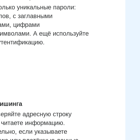
олько уникальные пароли:
лов, с заглавными
ами, цифрами
имволами. А ещё используйте
утентификацию.
фишинга
еряйте адресную строку
м читаете информацию.
льно, если указываете