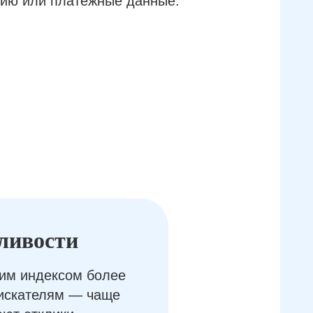
ию или платёжные данные.
ливости
им индексом более
оискателям — чаще