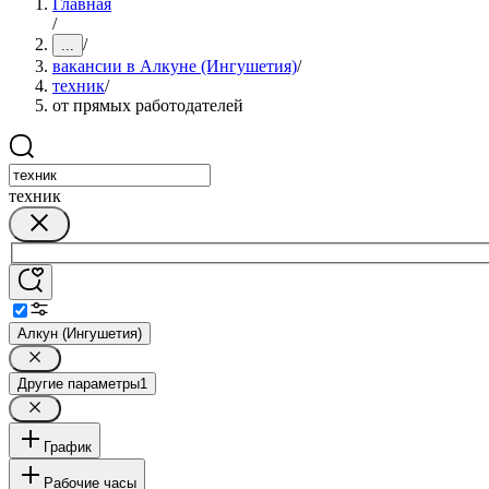
Главная
/
/
...
вакансии в Алкуне (Ингушетия)
/
техник
/
от прямых работодателей
техник
Алкун (Ингушетия)
Другие параметры
1
График
Рабочие часы