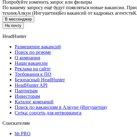
Попробуйте изменить запрос или фильтры
По вашему запросу ещё будут появляться новые вакансии. При
техник
Алкун (Ингушетия)
Без вакансий от кадровых агентств
К
В мессенджер
На почту
HeadHunter
Размещение вакансий
Поиск по резюме
О компании
Наши вакансии
Реклама на сайте
Требования к ПО
Безопасный HeadHunter
HeadHunter API
Партнерам
Инвесторам
Каталог компаний
Поиск по вакансиям в Алкуне (Ингушетия)
Сетка: соцсеть для нетворкинга
Соискателям
hh PRO