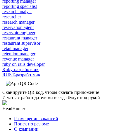
reporting manager
reporting specialist
research analyst
researcher
research manager
reservation agent
reservoir engineer
restaurant manager
restaurant supervisor
retail manager
retention manager
revenue manager
ruby on rails developer
Ruby-разработчик
RUST-разработчик
Сканируйте QR-код, чтобы скачать приложение
И чаты с работодателями всегда будут под рукой
HeadHunter
Размещение вакансий
Поиск по резюме
О компании