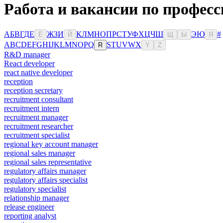
Работа и вакансии по профес
А
Б
В
Г
Д
Е
Ж
З
И
К
Л
М
Н
О
П
Р
С
Т
У
Ф
Х
Ц
Ч
Ш
Э
Ю
#
Ё
Й
Щ
Ы
Я
A
B
C
D
E
F
G
H
I
J
K
L
M
N
O
P
Q
S
T
U
V
W
X
R
Y
Z
R&D manager
React developer
react native developer
reception
reception secretary
recruitment consultant
recruitment intern
recruitment manager
recruitment researcher
recruitment specialist
regional key account manager
regional sales manager
regional sales representative
regulatory affairs manager
regulatory affairs specialist
regulatory specialist
relationship manager
release engineer
reporting analyst