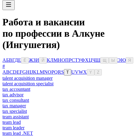
Работа и вакансии
по профессии в Алкуне
(Ингушетия)
А
Б
В
Г
Д
Е
Ж
З
И
К
Л
М
Н
О
П
Р
С
Т
У
Ф
Х
Ц
Ч
Ш
Э
Ю
Ё
Й
Щ
Ы
Я
#
A
B
C
D
E
F
G
H
I
J
K
L
M
N
O
P
Q
R
S
U
V
W
X
T
Y
Z
talent acquisition manager
talent acquisition specialist
tax accountant
tax advisor
tax consultant
tax manager
tax specialist
team assistant
team lead
team leader
team lead .NET