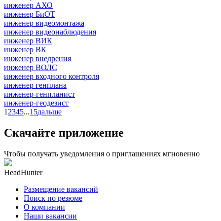
инженер АХО
инженер БиОТ
инженер видеомонтажа
инженер видеонаблюдения
инженер ВИК
инженер ВК
инженер внедрения
инженер ВОЛС
инженер входного контроля
инженер генплана
инженер-генпланист
инженер-геодезист
1
2
3
4
5
...
15
дальше
Скачайте приложение
Чтобы получать уведомления о приглашениях мгновенно
HeadHunter
Размещение вакансий
Поиск по резюме
О компании
Наши вакансии