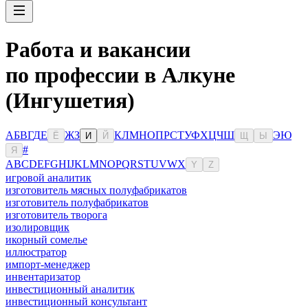
Работа и вакансии
по профессии в Алкуне
(Ингушетия)
А
Б
В
Г
Д
Е
Ж
З
К
Л
М
Н
О
П
Р
С
Т
У
Ф
Х
Ц
Ч
Ш
Э
Ю
Ё
И
Й
Щ
Ы
#
Я
A
B
C
D
E
F
G
H
I
J
K
L
M
N
O
P
Q
R
S
T
U
V
W
X
Y
Z
игровой аналитик
изготовитель мясных полуфабрикатов
изготовитель полуфабрикатов
изготовитель творога
изолировщик
икорный сомелье
иллюстратор
импорт-менеджер
инвентаризатор
инвестиционный аналитик
инвестиционный консультант