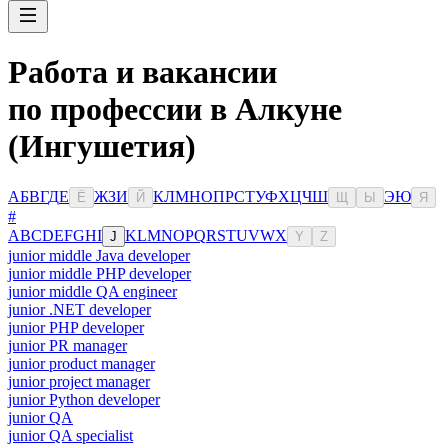
Работа и вакансии
по профессии в Алкуне
(Ингушетия)
А
Б
В
Г
Д
Е
Ж
З
И
К
Л
М
Н
О
П
Р
С
Т
У
Ф
Х
Ц
Ч
Ш
Э
Ю
Ё
Й
Щ
Ы
Я
#
A
B
C
D
E
F
G
H
I
K
L
M
N
O
P
Q
R
S
T
U
V
W
X
J
Y
Z
junior middle Java developer
junior middle PHP developer
junior middle QA engineer
junior .NET developer
junior PHP developer
junior PR manager
junior product manager
junior project manager
junior Python developer
junior QA
junior QA specialist