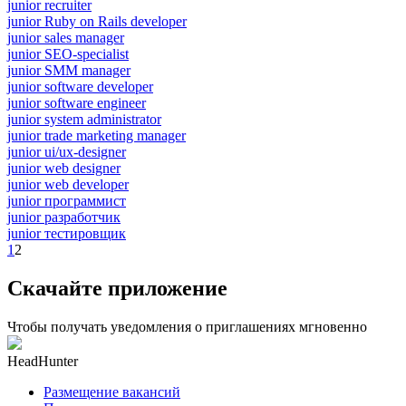
junior recruiter
junior Ruby on Rails developer
junior sales manager
junior SEO-specialist
junior SMM manager
junior software developer
junior software engineer
junior system administrator
junior trade marketing manager
junior ui/ux-designer
junior web designer
junior web developer
junior программист
junior разработчик
junior тестировщик
1
2
Скачайте приложение
Чтобы получать уведомления о приглашениях мгновенно
HeadHunter
Размещение вакансий