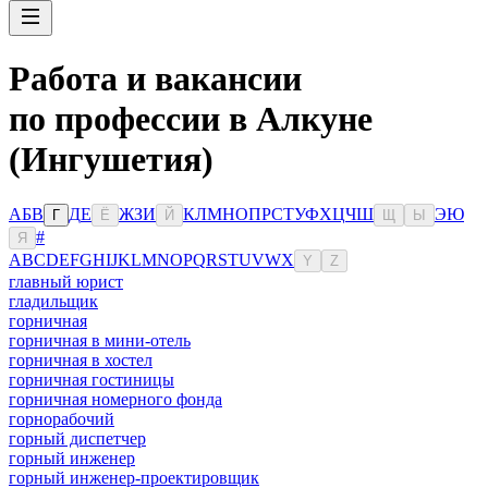
Работа и вакансии
по профессии в Алкуне
(Ингушетия)
А
Б
В
Д
Е
Ж
З
И
К
Л
М
Н
О
П
Р
С
Т
У
Ф
Х
Ц
Ч
Ш
Э
Ю
Г
Ё
Й
Щ
Ы
#
Я
A
B
C
D
E
F
G
H
I
J
K
L
M
N
O
P
Q
R
S
T
U
V
W
X
Y
Z
главный юрист
гладильщик
горничная
горничная в мини-отель
горничная в хостел
горничная гостиницы
горничная номерного фонда
горнорабочий
горный диспетчер
горный инженер
горный инженер-проектировщик