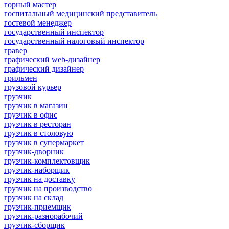
горный мастер
госпитальный медицинский представитель
гостевой менеджер
государственный инспектор
государственный налоговый инспектор
гравер
графический web-дизайнер
графический дизайнер
грильмен
грузовой курьер
грузчик
грузчик в магазин
грузчик в офис
грузчик в ресторан
грузчик в столовую
грузчик в супермаркет
грузчик-дворник
грузчик-комплектовщик
грузчик-наборщик
грузчик на доставку
грузчик на производство
грузчик на склад
грузчик-приемщик
грузчик-разнорабочий
грузчик-сборщик