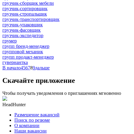
грузчик-сборщик мебели
грузчик-сортировщик
грузчик-стропальщик
грузчик-транспортировщик
грузчик-упаковщик
грузчик-фасовщик
грузчик-экспедитор
грумер
групп бренд-менеджер
групповой механик
групп продакт-менеджер
гувернантка
В начало
4
5
6
7
8
9
дальше
Скачайте приложение
Чтобы получать уведомления о приглашениях мгновенно
HeadHunter
Размещение вакансий
Поиск по резюме
О компании
Наши вакансии