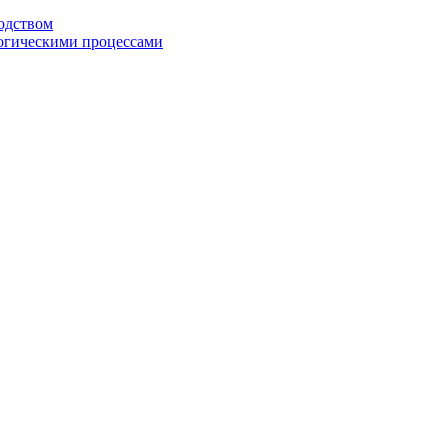
одством
огическими процессами