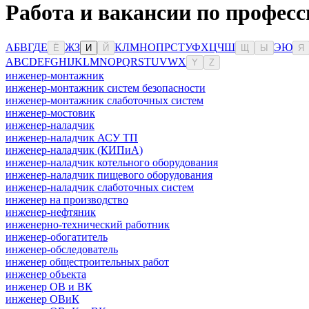
Работа и вакансии по профес
А
Б
В
Г
Д
Е
Ж
З
К
Л
М
Н
О
П
Р
С
Т
У
Ф
Х
Ц
Ч
Ш
Э
Ю
Ё
И
Й
Щ
Ы
Я
A
B
C
D
E
F
G
H
I
J
K
L
M
N
O
P
Q
R
S
T
U
V
W
X
Y
Z
инженер-монтажник
инженер-монтажник систем безопасности
инженер-монтажник слаботочных систем
инженер-мостовик
инженер-наладчик
инженер-наладчик АСУ ТП
инженер-наладчик (КИПиА)
инженер-наладчик котельного оборудования
инженер-наладчик пищевого оборудования
инженер-наладчик слаботочных систем
инженер на производство
инженер-нефтяник
инженерно-технический работник
инженер-обогатитель
инженер-обследователь
инженер общестроительных работ
инженер объекта
инженер ОВ и ВК
инженер ОВиК