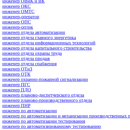
инженер ОВиК и ВК
инженер ОКС
инженер ОМТС
инженер-оператор
инженер ОПС
инженер-оптик
инженер отдела автоматизации
инженер отдела главного энергетика
инженер отдела информационных технологий
инженер отдела капитального строительства
инженер отдела охраны труда
инженер отдела продаж
инженер отдела снабжения
инженер ОТиЗ
инженер ОТК
инженер охранно-пожарной сигнализации
инженер ПГС
инженер ПДО
инженер планово-диспетчерского отдела
инженер планово-производственного отдела
инженер ПНР
инженер по автоматизации
инженер по автоматизации и механизации производственных 
инженер по автоматизации тестирования
инженер по автоматизированному тестированию