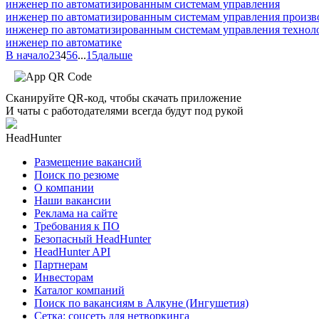
инженер по автоматизированным системам управления
инженер по автоматизированным системам управления произв
инженер по автоматизированным системам управления технол
инженер по автоматике
В начало
2
3
4
5
6
...
15
дальше
Сканируйте QR-код, чтобы скачать приложение
И чаты с работодателями всегда будут под рукой
HeadHunter
Размещение вакансий
Поиск по резюме
О компании
Наши вакансии
Реклама на сайте
Требования к ПО
Безопасный HeadHunter
HeadHunter API
Партнерам
Инвесторам
Каталог компаний
Поиск по вакансиям в Алкуне (Ингушетия)
Сетка: соцсеть для нетворкинга