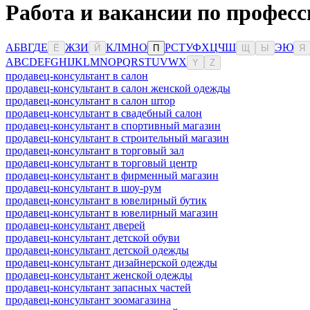
Работа и вакансии по профес
А
Б
В
Г
Д
Е
Ж
З
И
К
Л
М
Н
О
Р
С
Т
У
Ф
Х
Ц
Ч
Ш
Э
Ю
Ё
Й
П
Щ
Ы
Я
A
B
C
D
E
F
G
H
I
J
K
L
M
N
O
P
Q
R
S
T
U
V
W
X
Y
Z
продавец-консультант в салон
продавец-консультант в салон женской одежды
продавец-консультант в салон штор
продавец-консультант в свадебный салон
продавец-консультант в спортивный магазин
продавец-консультант в строительный магазин
продавец-консультант в торговый зал
продавец-консультант в торговый центр
продавец-консультант в фирменный магазин
продавец-консультант в шоу-рум
продавец-консультант в ювелирный бутик
продавец-консультант в ювелирный магазин
продавец-консультант дверей
продавец-консультант детской обуви
продавец-консультант детской одежды
продавец-консультант дизайнерской одежды
продавец-консультант женской одежды
продавец-консультант запасных частей
продавец-консультант зоомагазина