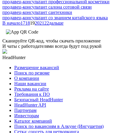
продавец-консультант профессиональной косметики
продавец-консультант салона сотовой связи
продавец-консультант сантехники
продавец-консультант со знанием китайского языка
В начало
17
18
19
20
21
22
дальше
Сканируйте QR-код, чтобы скачать приложение
И чаты с работодателями всегда будут под рукой
HeadHunter
Размещение вакансий
Поиск по резюме
О компании
Наши вакансии
Реклама на сайте
Требования к ПО
Безопасный HeadHunter
HeadHunter API
Партнерам
Инвесторам
Каталог компаний
Поиск по вакансиям в Алкуне (Ингушетия)
Сетка: соцсеть для нетворкинга