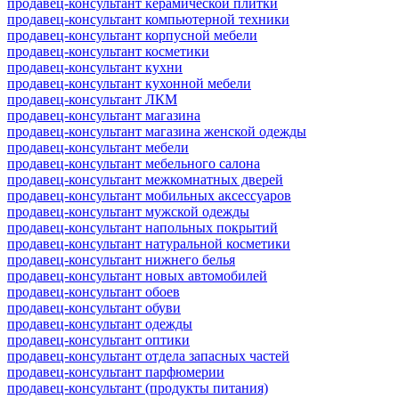
продавец-консультант керамической плитки
продавец-консультант компьютерной техники
продавец-консультант корпусной мебели
продавец-консультант косметики
продавец-консультант кухни
продавец-консультант кухонной мебели
продавец-консультант ЛКМ
продавец-консультант магазина
продавец-консультант магазина женской одежды
продавец-консультант мебели
продавец-консультант мебельного салона
продавец-консультант межкомнатных дверей
продавец-консультант мобильных аксессуаров
продавец-консультант мужской одежды
продавец-консультант напольных покрытий
продавец-консультант натуральной косметики
продавец-консультант нижнего белья
продавец-консультант новых автомобилей
продавец-консультант обоев
продавец-консультант обуви
продавец-консультант одежды
продавец-консультант оптики
продавец-консультант отдела запасных частей
продавец-консультант парфюмерии
продавец-консультант (продукты питания)