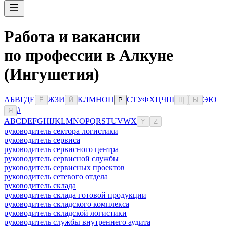
Работа и вакансии
по профессии в Алкуне
(Ингушетия)
А
Б
В
Г
Д
Е
Ж
З
И
К
Л
М
Н
О
П
С
Т
У
Ф
Х
Ц
Ч
Ш
Э
Ю
Ё
Й
Р
Щ
Ы
#
Я
A
B
C
D
E
F
G
H
I
J
K
L
M
N
O
P
Q
R
S
T
U
V
W
X
Y
Z
руководитель сектора логистики
руководитель сервиса
руководитель сервисного центра
руководитель сервисной службы
руководитель сервисных проектов
руководитель сетевого отдела
руководитель склада
руководитель склада готовой продукции
руководитель складского комплекса
руководитель складской логистики
руководитель службы внутреннего аудита