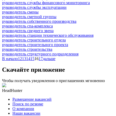
руководитель службы финансового мониторинга
руководитель службы эксплуатации
руководитель смены
руководитель сметной группы
руководитель собственного производства
руководитель спа-комплекса
руководитель среднего звена
руководитель станции технического обслуживания
руководитель строительного отдела
руководитель строительного проекта
руководитель строительства
руководитель структурного подразделения
В начало
12
13
14
15
16
17
дальше
Скачайте приложение
Чтобы получать уведомления о приглашениях мгновенно
HeadHunter
Размещение вакансий
Поиск по резюме
О компании
Наши вакансии