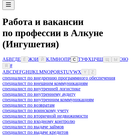
Работа и вакансии
по профессии в Алкуне
(Ингушетия)
А
Б
В
Г
Д
Е
Ж
З
И
К
Л
М
Н
О
П
Р
Т
У
Ф
Х
Ц
Ч
Ш
Э
Ю
Ё
Й
С
Щ
Ы
#
Я
A
B
C
D
E
F
G
H
I
J
K
L
M
N
O
P
Q
R
S
T
U
V
W
X
Y
Z
специалист по внедрению программного обеспечения
специалист по внешним коммуникациям
специалист по внутренней логистике
специалист по внутреннему аудиту
специалист по внутренним коммуникациям
специалист по возвратам
специалист по воинскому учету
специалист по вторичной недвижимости
специалист по входному контролю
специалист по выдаче займов
специалист по выдаче кредитов