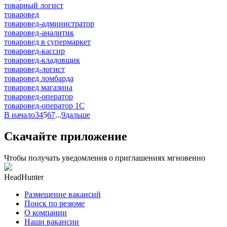
товарный логист
товаровед
товаровед-администратор
товаровед-аналитик
товаровед в супермаркет
товаровед-кассир
товаровед-кладовщик
товаровед-логист
товаровед ломбарда
товаровед магазина
товаровед-оператор
товаровед-оператор 1С
В начало
3
4
5
6
7
...
9
дальше
Скачайте приложение
Чтобы получать уведомления о приглашениях мгновенно
HeadHunter
Размещение вакансий
Поиск по резюме
О компании
Наши вакансии