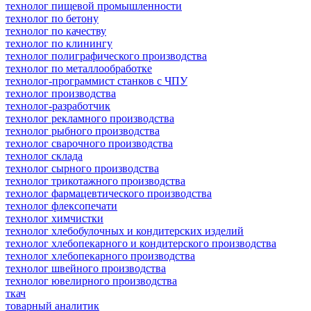
технолог пищевой промышленности
технолог по бетону
технолог по качеству
технолог по клинингу
технолог полиграфического производства
технолог по металлообработке
технолог-программист станков с ЧПУ
технолог производства
технолог-разработчик
технолог рекламного производства
технолог рыбного производства
технолог сварочного производства
технолог склада
технолог сырного производства
технолог трикотажного производства
технолог фармацевтического производства
технолог флексопечати
технолог химчистки
технолог хлебобулочных и кондитерских изделий
технолог хлебопекарного и кондитерского производства
технолог хлебопекарного производства
технолог швейного производства
технолог ювелирного производства
ткач
товарный аналитик