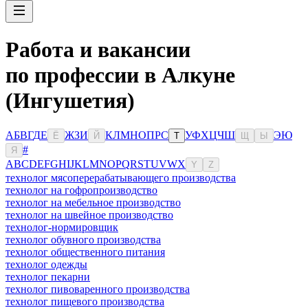
Работа и вакансии
по профессии в Алкуне
(Ингушетия)
А
Б
В
Г
Д
Е
Ж
З
И
К
Л
М
Н
О
П
Р
С
У
Ф
Х
Ц
Ч
Ш
Э
Ю
Ё
Й
Т
Щ
Ы
#
Я
A
B
C
D
E
F
G
H
I
J
K
L
M
N
O
P
Q
R
S
T
U
V
W
X
Y
Z
технолог мясоперерабатывающего производства
технолог на гофропроизводство
технолог на мебельное производство
технолог на швейное производство
технолог-нормировщик
технолог обувного производства
технолог общественного питания
технолог одежды
технолог пекарни
технолог пивоваренного производства
технолог пищевого производства