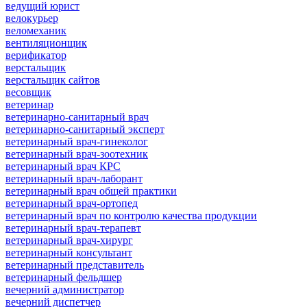
ведущий юрист
велокурьер
веломеханик
вентиляционщик
верификатор
верстальщик
верстальщик сайтов
весовщик
ветеринар
ветеринарно-санитарный врач
ветеринарно-санитарный эксперт
ветеринарный врач-гинеколог
ветеринарный врач-зоотехник
ветеринарный врач КРС
ветеринарный врач-лаборант
ветеринарный врач общей практики
ветеринарный врач-ортопед
ветеринарный врач по контролю качества продукции
ветеринарный врач-терапевт
ветеринарный врач-хирург
ветеринарный консультант
ветеринарный представитель
ветеринарный фельдшер
вечерний администратор
вечерний диспетчер