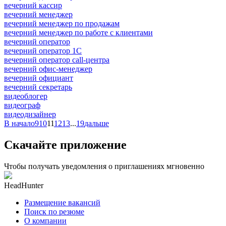
вечерний кассир
вечерний менеджер
вечерний менеджер по продажам
вечерний менеджер по работе с клиентами
вечерний оператор
вечерний оператор 1С
вечерний оператор call-центра
вечерний офис-менеджер
вечерний официант
вечерний секретарь
видеоблогер
видеограф
видеодизайнер
В начало
9
10
11
12
13
...
19
дальше
Скачайте приложение
Чтобы получать уведомления о приглашениях мгновенно
HeadHunter
Размещение вакансий
Поиск по резюме
О компании