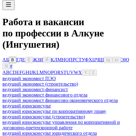
Работа и вакансии
по профессии в Алкуне
(Ингушетия)
А
Б
Г
Д
Е
Ж
З
И
К
Л
М
Н
О
П
Р
С
Т
У
Ф
Х
Ц
Ч
Ш
Э
Ю
В
Ё
Й
Щ
Ы
#
Я
A
B
C
D
E
F
G
H
I
J
K
L
M
N
O
P
Q
R
S
T
U
V
W
X
Y
Z
ведущий экономист ПЭО
ведущий экономист (строительство)
ведущий экономист-финансист
ведущий экономист финансового отдела
ведущий экономист финансово-экономического отдела
ведущий юрисконсульт
ведущий юрисконсульт по корпоративному праву
ведущий юрисконсульт (строительство)
ведущий юрисконсульт управления по корпоративной и
договорно-претензионной работе
ведущий юрисконсульт юридического отдела